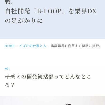
戦。
BIMソリューション事業
自社開発『B-LOOP』を業界DX
ENVIRONMENT
の足がかりに
イズミで働く5つのサポート
環境・社風
教育・研修
HOME
イズミの仕事と人
建築業界を変革する開発に挑戦。自社
数字で見るイズミ
RECRUIT
#01
新卒採用
――イズミの開発統括部ってどんなとこ
キャリア採用
ろ？