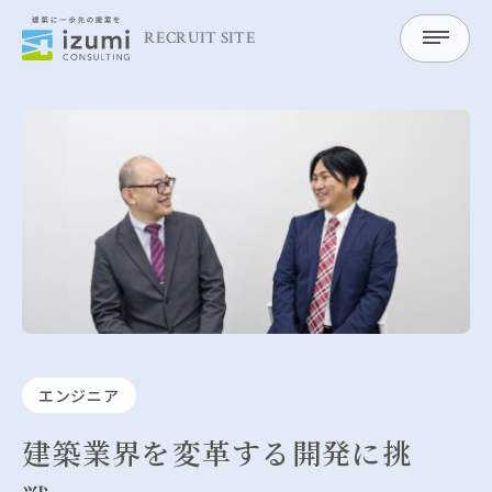
RECRUIT SITE
ABOUT
イズミコンサルティングについて
トップメッセージ
PEOPLE×PROJECT
イズミの仕事と人
エンジニア
BUSINESS
建築業界を変革する開発に挑
建築環境・防災事業