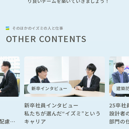
り良いチームを築いていきましょう！
そのほかのイズミの人と仕事
OTHER CONTENTS
新卒インタビュー
建築
新卒社員インタビュー
25卒
私たちが選んだ“イズミ”という
設計者
配慮型
キャリア
部門の